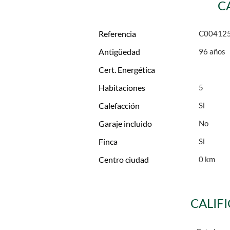
C
Referencia
C00412
Antigüedad
96 años
Cert. Energética
Habitaciones
5
Calefacción
Garaje incluido
Finca
Centro ciudad
0 km
CALIF