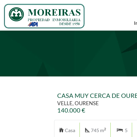
I
CASA MUY CERCA DE OUR
VELLE, OURENSE
140.000 €
2
Casa
745 m
5