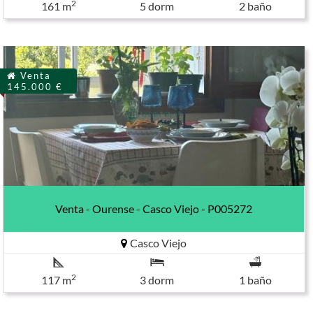
2
161 m
5 dorm
2 baño
Venta
145.000 €
Venta - Ourense - Casco Viejo - P005272
Casco Viejo
2
117 m
3 dorm
1 baño