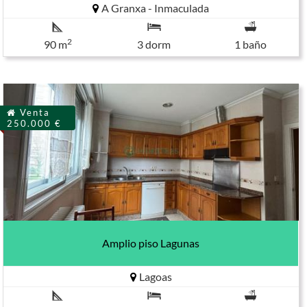
A Granxa - Inmaculada
2
90 m
3 dorm
1 baño
Venta
250.000 €
Amplio piso Lagunas
Lagoas