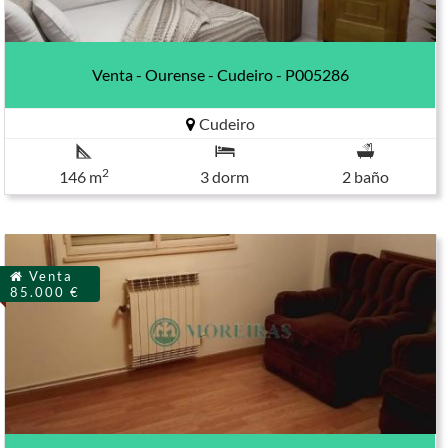
Venta - Ourense - Cudeiro - P005286
Cudeiro
2
146 m
3 dorm
2 baño
Venta
85.000 €