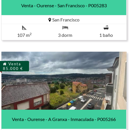
Venta - Ourense - San Francisco - P005283
San Francisco
2
107 m
3 dorm
1 baño
Venta
85.000 €
Venta - Ourense - A Granxa - Inmaculada - P005266