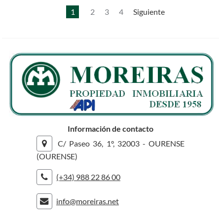
1
2
3
4
Siguiente
Información de contacto
C/ Paseo 36, 1°, 32003 - OURENSE
(OURENSE)
(+34) 988 22 86 00
info@moreiras.net
rolex replica
replica watches