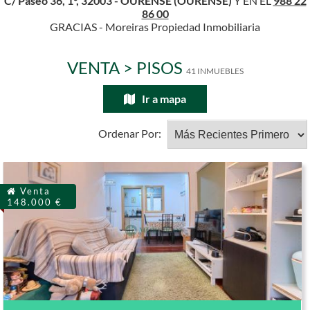
C/ Paseo 36, 1°, 32003 - OURENSE (OURENSE)
Y EN EL
988 22
86 00
GRACIAS - Moreiras Propiedad Inmobiliaria
VENTA > PISOS
41 INMUEBLES
Ir a mapa
Ordenar Por:
Venta
148.000 €