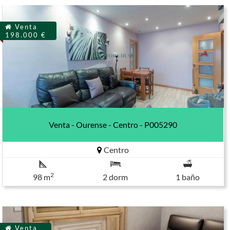
Venta
198.000 €
Venta - Ourense - Centro - P005290
Centro
2
98 m
2 dorm
1 baño
Venta