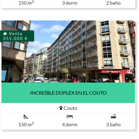
2
150 m
3 dorm
2 baño
Venta
355.000 €
INCREÍBLE DÚPLEX EN EL COUTO
Couto
2
150 m
4 dorm
3 baño