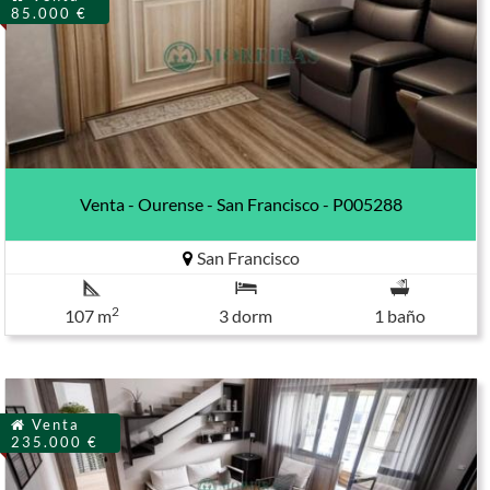
85.000 €
Venta - Ourense - San Francisco - P005288
San Francisco
2
107 m
3 dorm
1 baño
Venta
235.000 €