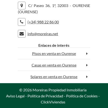
C/ Paseo 36, 1°, 32003 - OURENSE
(OURENSE)
(+34) 988 22 86 00
info@moreiras.net
rolex replica
replica watches
Enlaces de interés
Pisos en venta en Ourense
Casas en venta en Ourense
Solares en venta en Ourense
© 2026 Moreiras Propiedad Inmobiliaria
Aviso Legal
-
Política de Privacidad
-
Política de Cookies
-
ClickViviendas