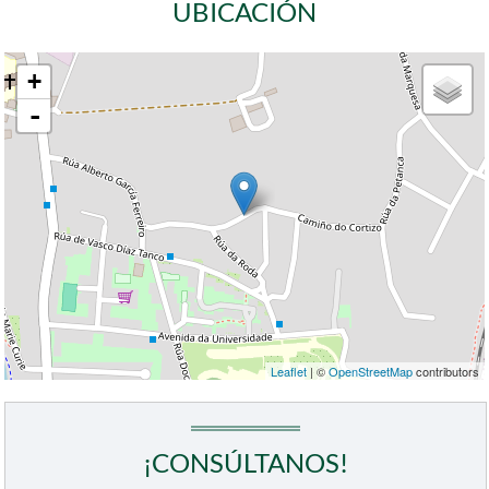
UBICACIÓN
+
-
Leaflet
| ©
OpenStreetMap
contributors
¡CONSÚLTANOS!